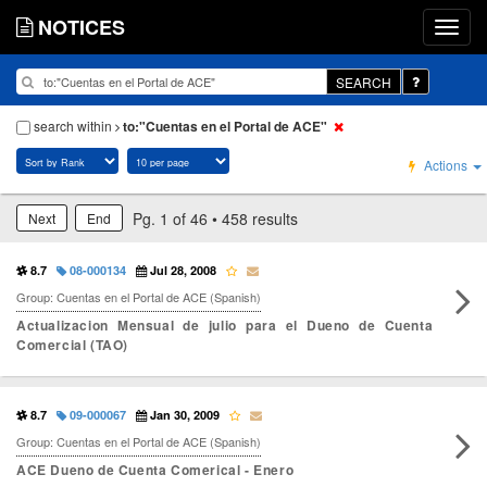
NOTICES
SEARCH
search within
to:"Cuentas en el Portal de ACE"
Actions
Pg. 1 of 46 • 458 results
Next
End
8.7
08-000134
Jul 28, 2008
Group: Cuentas en el Portal de ACE (Spanish)
Actualizacion Mensual de julio para el Dueno de Cuenta
Comercial (TAO)
8.7
09-000067
Jan 30, 2009
Group: Cuentas en el Portal de ACE (Spanish)
ACE Dueno de Cuenta Comerical - Enero