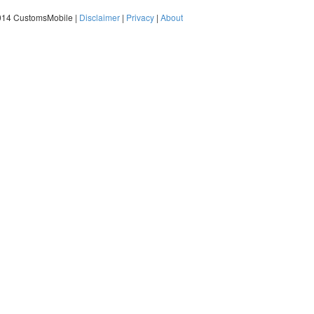
014 CustomsMobile |
Disclaimer
|
Privacy
|
About